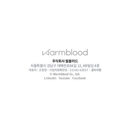
주식회사 웜블러드
서울특별시 강남구 테헤란로84길 12, KR빌딩 4층
대표자 : 조원정
︱
사업자등록번호 : 153-81-02937
︱
공지사항
© Warmblood Co., Ltd.
LinkedIn
Youtube
Facebook
︱
︱