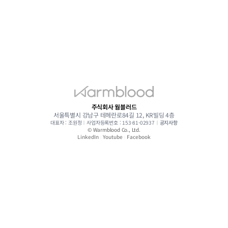
주식회사 웜블러드
서울특별시 강남구 테헤란로84길 12, KR빌딩 4층
대표자 : 조원정
︱
사업자등록번호 : 153-81-02937
︱
공지사항
© Warmblood Co., Ltd.
LinkedIn
Youtube
Facebook
︱
︱