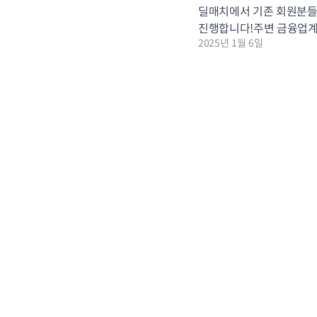
딜매치에서 기존 회원분들
진행합니다!주변 금융업계
2025년 1월 6일
스타벅스 커피쿠폰과 백화