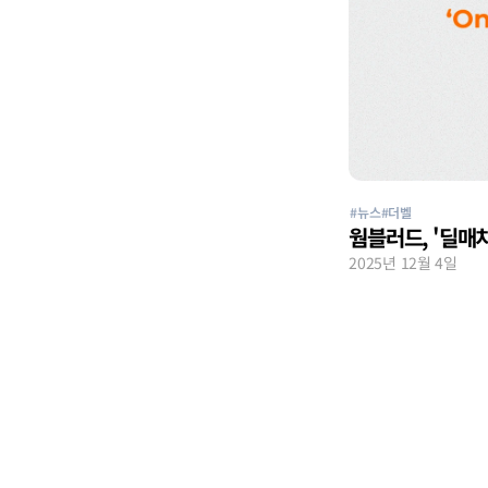
#뉴스
#더벨
웜블러드, '딜매치
2025년 12월 4일