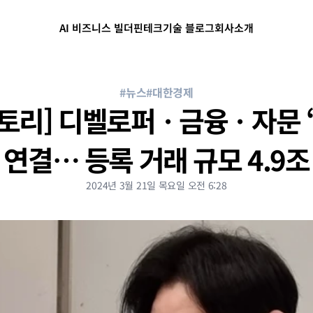
AI 비즈니스 빌더
핀테크
기술 블로그
회사소개
#뉴스
#대한경제
토리] 디벨로퍼ㆍ금융ㆍ자문 ‘
연결… 등록 거래 규모 4.9조
2024년 3월 21일 목요일 오전 6:28