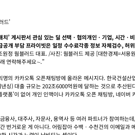
러드’
딜매치’ 게시판서 관심 있는 딜 선택ㆍ협의개인ㆍ기업, 시간ㆍ
급공개 부담 프라이빗은 일정 수수료각종 정보 자체검수, 허위
조원정 웜블러드 대표. /사진: 웜블러드 제공 [대한경제=서용원
래 연락해주세요∼.”
인 익명의 카카오톡 오픈채팅방에 올라온 메시지다. 한국건설산
낸싱) 대출 규모는 202조6000억원에 달하는 것으로 추산된다.
플랫폼’이 없어 개인 인맥이나 카카오톡 오픈 채팅방, 네이버 카페
융사, 대주사, 자문사, 용역사 등 여러 파트너가 참여하는데,
간 번거로운 게 아니다. 어림잡아 수백ㆍ수천건의 이메일과 메
요한 시간과 노력이 낭비되는 셈이다.