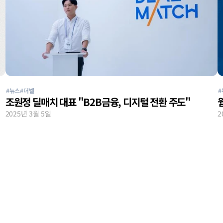
#뉴스
#더벨
#
조원정 딜매치 대표 "B2B금융, 디지털 전환 주도"
2025년 3월 5일
2