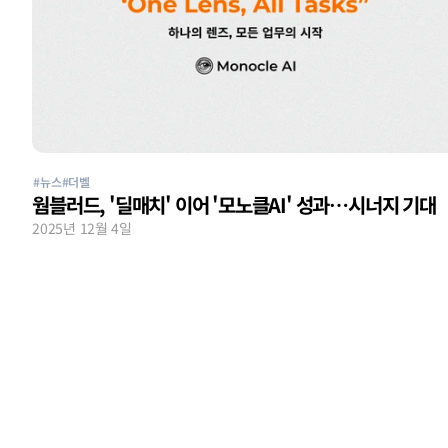
#뉴스
#더벨
웜블러드, '딜매치' 이어 '모노클AI' 성과…시너지 기대
2025년 12월 4일