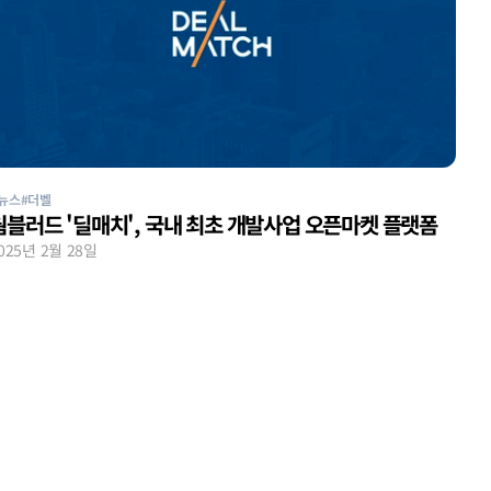
뉴스
#더벨
웜블러드 '딜매치', 국내 최초 개발사업 오픈마켓 플랫폼
025년 2월 28일