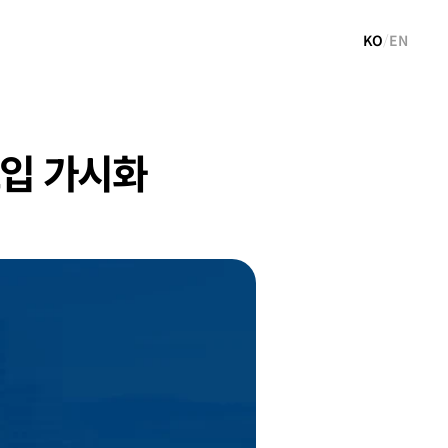
KO
/
EN
도입 가시화