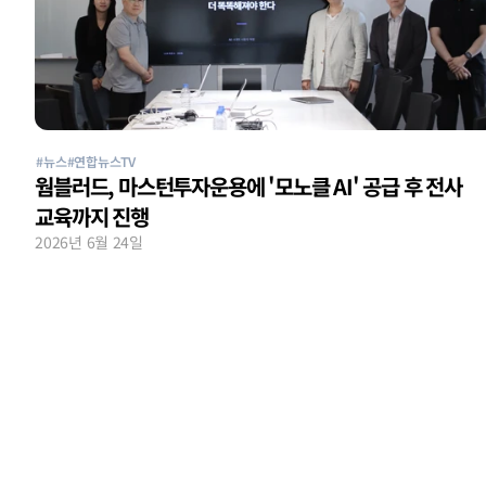
#뉴스
#연합뉴스TV
웜블러드, 마스턴투자운용에 '모노클 AI' 공급 후 전사 
교육까지 진행
2026년 6월 24일