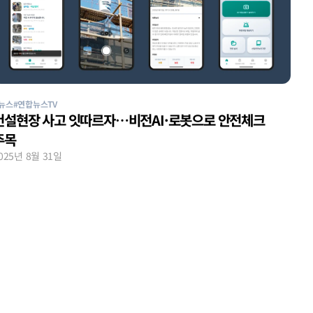
뉴스
#연합뉴스TV
건설현장 사고 잇따르자…비전AI·로봇으로 안전체크 
주목
025년 8월 31일